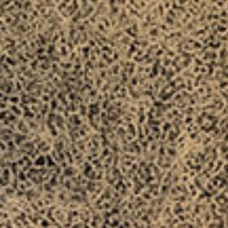
HO
蕎麦の
出汁の
おし
来店の
NE